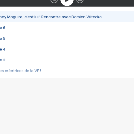
bey Maguire, c'est lui ! Rencontre avec Damien Witecka
e 6
e 5
e 4
e 3
s créatrices de la VF !
e 2
e 1
e Mektoub My Love arrive enfin ! Rencontre avec Shaïn Boumedine et Sal
i : après Toni en famille
elle réalise le bouleversant Dites lui que je l'aime