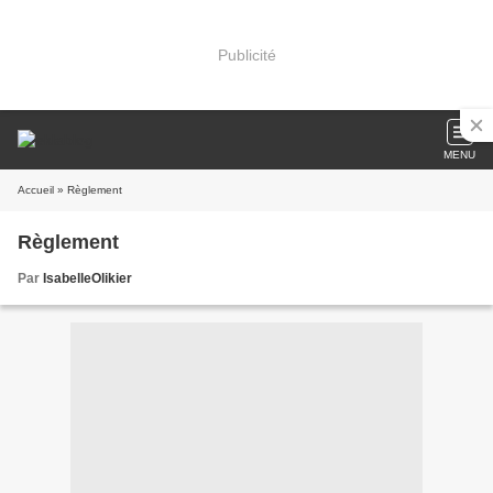
Publicité
MENU
Accueil
» Règlement
Règlement
Par
IsabelleOlikier