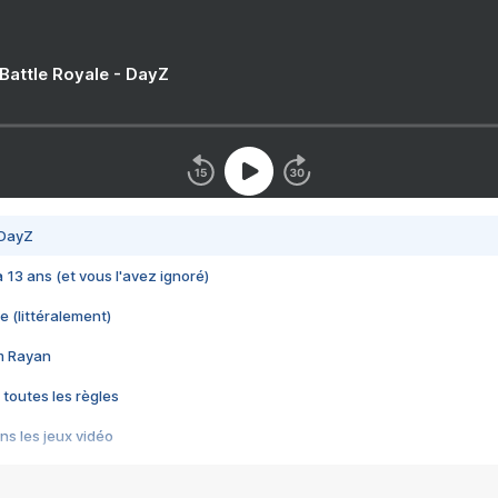
 Battle Royale - DayZ
 DayZ
 a 13 ans (et vous l'avez ignoré)
e (littéralement)
im Rayan
 toutes les règles
s les jeux vidéo
us choquant de Rockstar ? - Le scandale BULLY