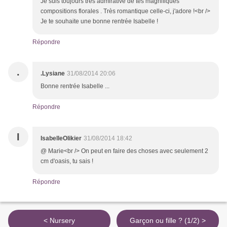
Je suis toujours très admirative de tes magnifiques
compositions florales . Très romantique celle-ci, j'adore !<br />
Je te souhaite une bonne rentrée Isabelle !
Répondre
.
.Lysiane
31/08/2014 20:06
Bonne rentrée Isabelle ...
Répondre
I
IsabelleOlikier
31/08/2014 18:42
@ Marie<br /> On peut en faire des choses avec seulement 2
cm d'oasis, tu sais !
Répondre
< Nursery
Garçon ou fille ? (1/2) >